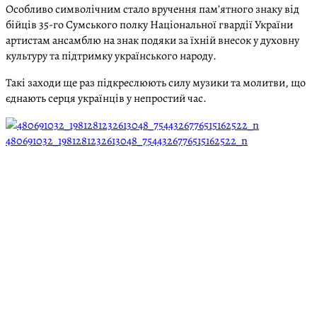
Особливо символічним стало вручення пам’ятного знаку від
бійців 35-го Сумського полку Національної гвардії України
артистам ансамблю на знак подяки за їхній внесок у духовну
культуру та підтримку українського народу.
Такі заходи ще раз підкреслюють силу музики та молитви, що
єднають серця українців у непростий час.
480691032_1981281232613048_7544326776515162522_n