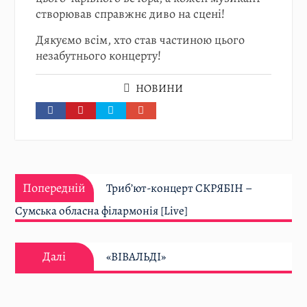
створював справжнє диво на сцені!
Дякуємо всім, хто став частиною цього
незабутнього концерту!
НОВИНИ
Навігація
Попередній:
записів
Попередній
Триб’ют-концерт СКРЯБІН –
Сумська обласна філармонія [Live]
Далі:
Далі
«ВІВАЛЬДІ»