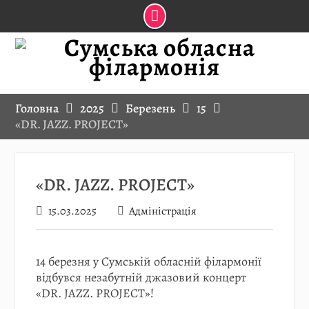
Skip
to
content
Головна
2025
Березень
15
«DR. JAZZ. PROJECT»
«DR. JAZZ. PROJECT»
15.03.2025
Адміністрація
14 березня у Сумській обласній філармонії
відбувся незабутній джазовий концерт
«DR. JAZZ. PROJECT»!