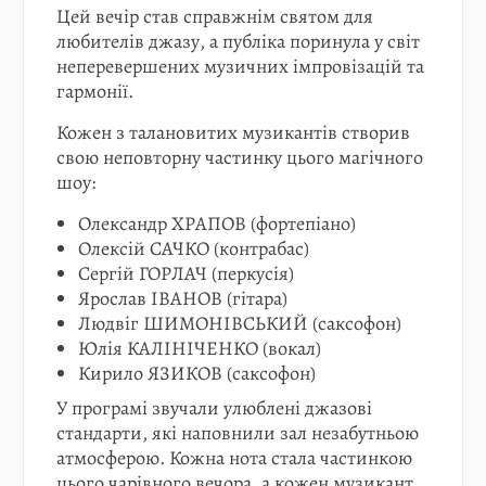
Цей вечір став справжнім святом для
любителів джазу, а публіка поринула у світ
неперевершених музичних імпровізацій та
гармонії.
Кожен з талановитих музикантів створив
свою неповторну частинку цього магічного
шоу:
Олександр ХРАПОВ (фортепіано)
Олексій САЧКО (контрабас)
Сергій ГОРЛАЧ (перкусія)
Ярослав ІВАНОВ (гітара)
Людвіг ШИМОНІВСЬКИЙ (саксофон)
Юлія КАЛІНІЧЕНКО (вокал)
Кирило ЯЗИКОВ (саксофон)
У програмі звучали улюблені джазові
стандарти, які наповнили зал незабутньою
атмосферою. Кожна нота стала частинкою
цього чарівного вечора, а кожен музикант