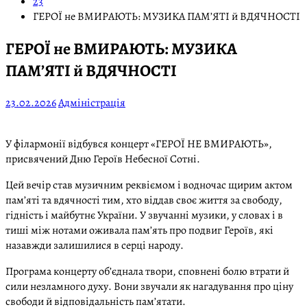
23
ГЕРОЇ не ВМИРАЮТЬ: МУЗИКА ПАМ’ЯТІ й ВДЯЧНОСТІ
ГЕРОЇ не ВМИРАЮТЬ: МУЗИКА
ПАМ’ЯТІ й ВДЯЧНОСТІ
23.02.2026
Адміністрація
У філармонії відбувся концерт «ГЕРОЇ НЕ ВМИРАЮТЬ»,
присвячений Дню Героїв Небесної Сотні.
Цей вечір став музичним реквіємом і водночас щирим актом
пам’яті та вдячності тим, хто віддав своє життя за свободу,
гідність і майбутнє України. У звучанні музики, у словах і в
тиші між нотами оживала пам’ять про подвиг Героїв, які
назавжди залишилися в серці народу.
Програма концерту об’єднала твори, сповнені болю втрати й
сили незламного духу. Вони звучали як нагадування про ціну
свободи й відповідальність пам’ятати.