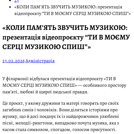
23
«КОЛИ ПАМ’ЯТЬ ЗВУЧИТЬ МУЗИКОЮ: презентація
відеопроєкту “ТИ В МОЄМУ СЕРЦІ МУЗИКОЮ СПИШ”»
«КОЛИ ПАМ’ЯТЬ ЗВУЧИТЬ МУЗИКОЮ:
презентація відеопроєкту “ТИ В МОЄМУ
СЕРЦІ МУЗИКОЮ СПИШ”»
23.02.2026
Адміністрація
У філармонії відбулася презентація відеопроєкту «ТИ В
МОЄМУ СЕРЦІ МУЗИКОЮ СПИШ» — особливого простору
пам’яті, любові й щирої людської правди.
Це проєкт, у якому дружини та матері говорять про своїх
загиблих синів і чоловіків. Вони діляться історіями про
музику, що й досі поєднує їх із найдорожчими: улюблені
пісні, мелодії-рингтони, випадково почута музика, яка з
часом стала символом, спогадом, голосом присутності.