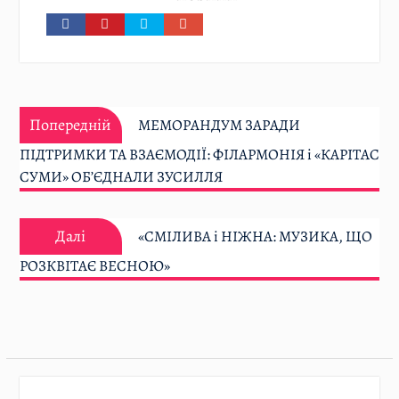
Навігація
Попередній:
записів
Попередній
МЕМОРАНДУМ ЗАРАДИ
ПІДТРИМКИ ТА ВЗАЄМОДІЇ: ФІЛАРМОНІЯ і «КАРІТАС
СУМИ» ОБ’ЄДНАЛИ ЗУСИЛЛЯ
Далі:
Далі
«СМІЛИВА і НІЖНА: МУЗИКА, ЩО
РОЗКВІТАЄ ВЕСНОЮ»
08.08
…