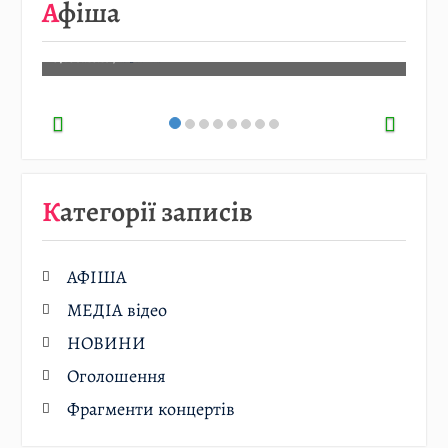
Афіша
Детальніше…
07.08.2026
/
АФІША
Категорії записів
АФІША
МЕДІА відео
НОВИНИ
Оголошення
Фрагменти концертів