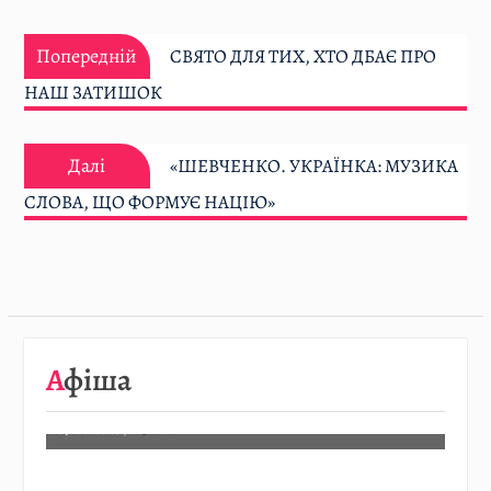
Навігація
Попередній:
записів
Попередній
СВЯТО ДЛЯ ТИХ, ХТО ДБАЄ ПРО
НАШ ЗАТИШОК
Далі:
Далі
«ШЕВЧЕНКО. УКРАЇНКА: МУЗИКА
СЛОВА, ЩО ФОРМУЄ НАЦІЮ»
08.08
…
Афіша
Детальніше…
07.08.2026
/
АФІША