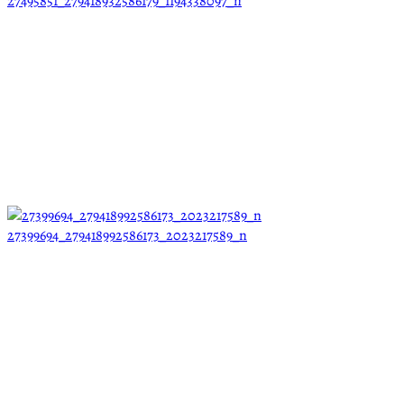
27495851_279418932586179_1194338097_n
27399694_279418992586173_2023217589_n