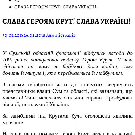
30
СЛАВА ГЕРОЯМ КРУТ! СЛАВА УКРАЇНІ!
СЛАВА ГЕРОЯМ КРУТ! СЛАВА УКРАЇНІ!
30.01.2018
26.02.2018
Адміністрація
У Сумській обласній філармонії відбулись заходи до
100- річчя вшанування подвигу Героїв Крут. У залі
зібрались ті, кому не байдужа доля країни, кому
болить її минуле і, хто переймається її майбутнім.
З нагоди скорботної дати до присутніх звернулись
представники влади Сум та області, які зазначали, що
маємо об’єднатися задля спільної справи – розбудови
вільної, незалежної України.
За загиблими під Крутами була оголошена хвилина
мовчання.
На знак шани подвигу Героїв Крут звучали класичні