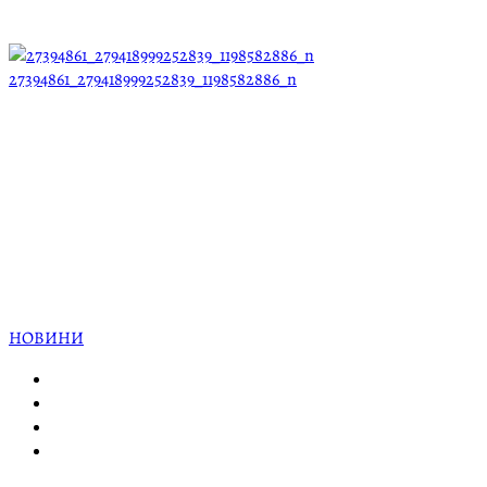
27394861_279418999252839_1198582886_n
НОВИНИ