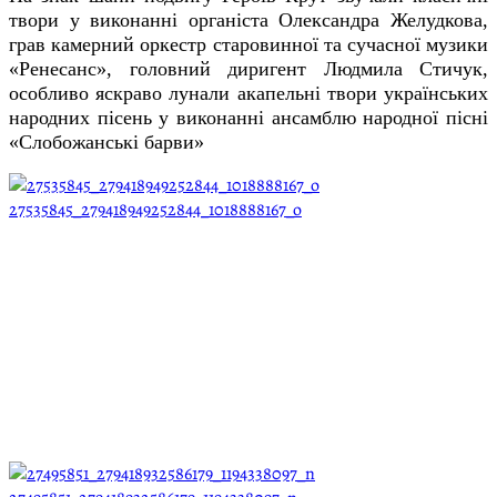
твори у виконанні органіста Олександра Желудкова,
грав камерний оркестр старовинної та сучасної музики
«Ренесанс», головний диригент Людмила Стичук,
особливо яскраво лунали акапельні твори українських
народних пісень у виконанні ансамблю народної пісні
«Слобожанські барви»
27535845_279418949252844_1018888167_o