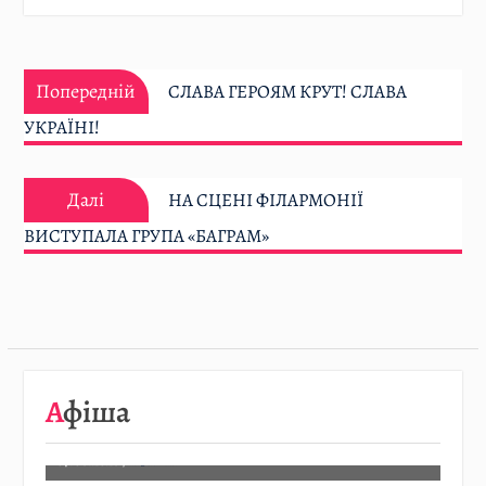
Навігація
Попередній:
записів
Попередній
СЛАВА ГЕРОЯМ КРУТ! СЛАВА
УКРАЇНІ!
Далі:
Далі
НА СЦЕНІ ФІЛАРМОНІЇ
ВИСТУПАЛА ГРУПА «БАГРАМ»
08.08
…
Афіша
Детальніше…
07.08.2026
/
АФІША