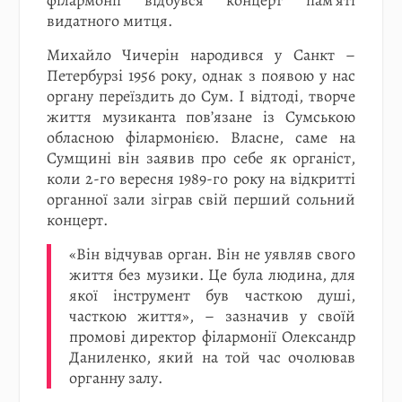
філармонії відбувся концерт пам’яті
видатного митця.
Михайло Чичерін народився у Санкт –
Петербурзі 1956 року, однак з появою у нас
органу переїздить до Сум. І відтоді, творче
життя музиканта пов’язане із Сумською
обласною філармонією. Власне, саме на
Сумщині він заявив про себе як органіст,
коли 2-го вересня 1989-го року на відкритті
органної зали зіграв свій перший сольний
концерт.
«Він відчував орган. Він не уявляв свого
життя без музики. Це була людина, для
якої інструмент був часткою душі,
часткою життя», – зазначив у своїй
промові директор філармонії Олександр
Даниленко, який на той час очолював
органну залу.